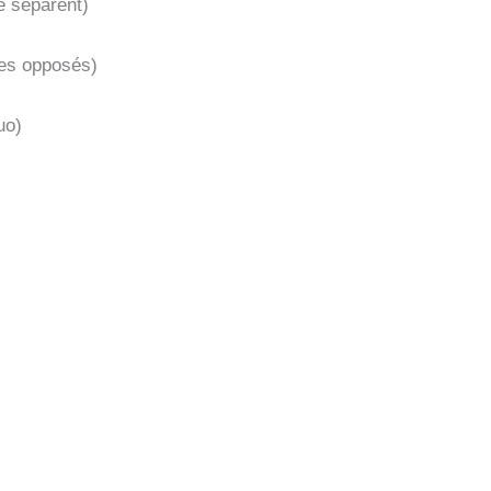
e séparent)
tres opposés)
uo)