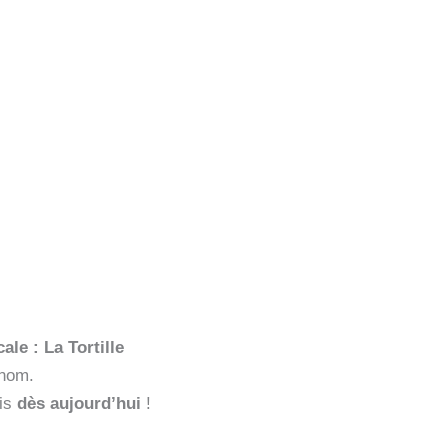
le : La Tortille
 nom.
is
dès aujourd’hui
!