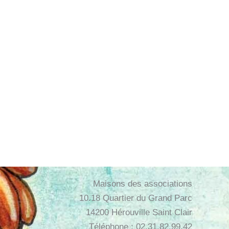
Maisons des associations
10.18 Quartier du Grand Parc
14200 Hérouville Saint Clair
Téléphone : 02.31.82.99.42