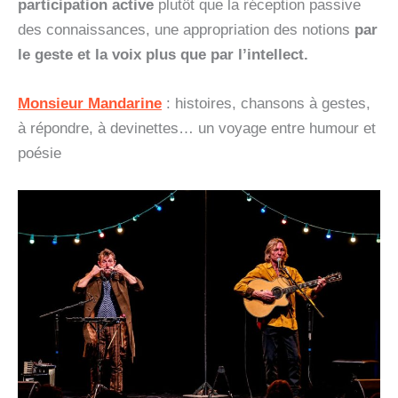
participation active
plutôt que la réception passive
des connaissances, une appropriation des notions
par
le geste et la voix plus que par l’intellect.
Monsieur Mandarine
: histoires, chansons à gestes,
à répondre, à devinettes… un voyage entre humour et
poésie