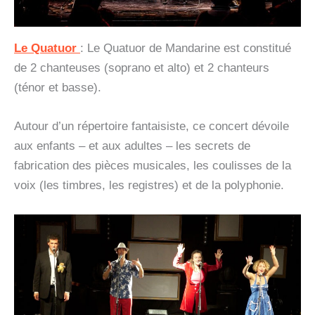
Le Quatuor
: Le Quatuor de Mandarine est constitué
de 2 chanteuses (soprano et alto) et 2 chanteurs
(ténor et basse).
Autour d’un répertoire fantaisiste, ce concert dévoile
aux enfants – et aux adultes – les secrets de
fabrication des pièces musicales, les coulisses de la
voix (les timbres, les registres) et de la polyphonie.