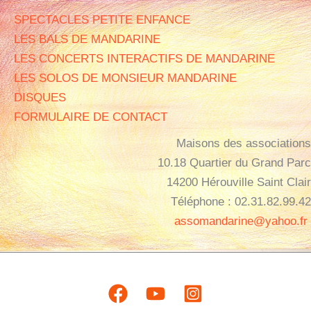
SPECTACLES PETITE ENFANCE
LES BALS DE MANDARINE
LES CONCERTS INTERACTIFS DE MANDARINE
LES SOLOS DE MONSIEUR MANDARINE
DISQUES
FORMULAIRE DE CONTACT
Maisons des associations
10.18 Quartier du Grand Parc
14200 Hérouville Saint Clair
Téléphone : 02.31.82.99.42
assomandarine@yahoo.fr