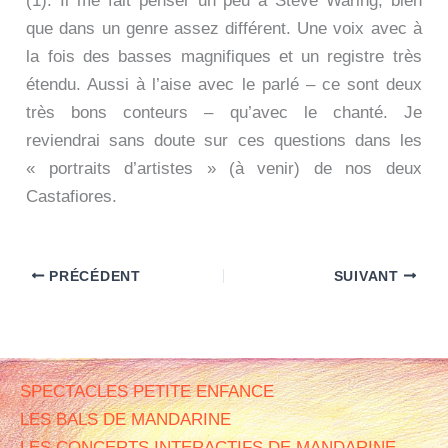
(1): Il me fait penser un peu à Steve Waring, bien
que dans un genre assez différent. Une voix avec à
la fois des basses magnifiques et un registre très
étendu. Aussi à l’aise avec le parlé – ce sont deux
très bons conteurs – qu’avec le chanté. Je
reviendrai sans doute sur ces questions dans les
« portraits d’artistes » (à venir) de nos deux
Castafiores.
PRÉCÉDENT
SUIVANT
SPECTACLES PETITE ENFANCE
LES BALS DE MANDARINE
LES CONCERTS INTERACTIFS DE MANDARINE