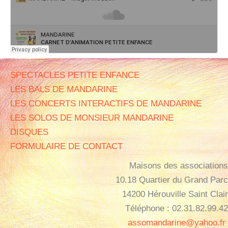
SPECTACLES PETITE ENFANCE
LES BALS DE MANDARINE
LES CONCERTS INTERACTIFS DE MANDARINE
LES SOLOS DE MONSIEUR MANDARINE
DISQUES
FORMULAIRE DE CONTACT
Maisons des associations
10.18 Quartier du Grand Parc
14200 Hérouville Saint Clair
Téléphone : 02.31.82.99.42
assomandarine@yahoo.fr