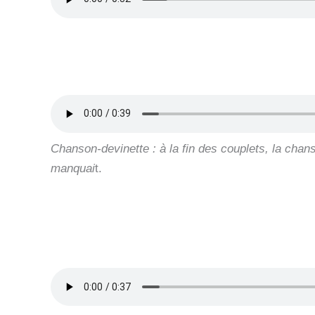
Chanson-devinette : à la fin des couplets, la chan
manquai
t.