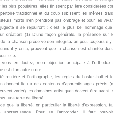
 les plus populaires, elles finissent par être considérées c
épertoire traditionnel et du coup subissent les mêmes tran
teurs morts n’en prendront pas ombrage et pour les vivant
ugeote il se réjouiront : c’est le plus bel hommage que
ur création! (1) D’une façon générale, la présence sur 
 de la chanson préserve son intégrité, on peut toujours s’y 
quand il y en a, prouvent que la chanson est chantée don
our elle.
 vous en doutez, mon objection principale à l’orthodoxi
e est d’un autre ordre.
ité routière et l’orthographe, les règles du basket-ball et l
ion donnent lieu à des contenus d’apprentissages précis 
uvent varier) les domaines artistiques doivent être avant to
ts, une terre de liberté.
e que la liberté, en particulier la liberté d’expression, fa
un apprentissage. Pour se l’approprier, il faut pouvo