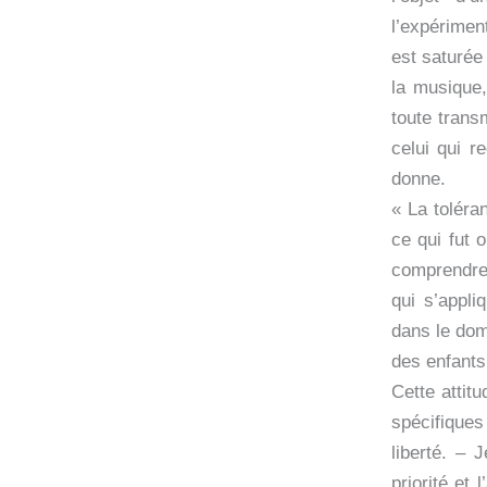
l’expérimen
est saturée 
la musique,
toute trans
celui qui r
donne.
« La toléra
ce qui fut 
comprendre 
qui s’appli
dans le dom
des enfants
Cette attit
spécifique
liberté. – 
priorité et 