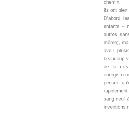
chemin.
Ils ont bien 
D’abord, les
enfants – n
autres san
même), mai
avoir plusi
beaucoup v
de la créa
enregistrem
penser qu’
rapidement
sang neuf à
inventions 