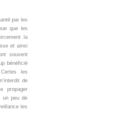
hanté par les
nnue que les
orcement la
se et ainsi
 ont souvent
p bénéficié
 Certes les
’interdit de
se propager
i un peu de
eillance les