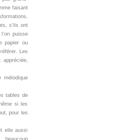
omme faisant
sformations.
s, s’ils ont
 l’on puisse
le papier ou
référer. Les
c appréciée,
e mélodique
es tables de
(même si les
ut, pour les
it elle aussi
ir beaucoup