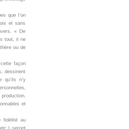
ues que l’on
fois et sans
avers. « De
 tout, il ne
nthère ou de
 cette façon
s, dessinent
 qu’ils n’y
personnelles,
 production.
sonnables et
 fidélité au
etc.) seront