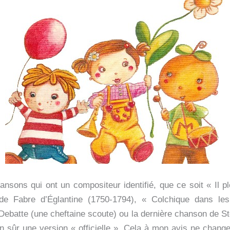
nsons qui ont un compositeur identifié, que ce soit « Il ple
de Fabre d’Églantine (1750-1794), « Colchique dans le
Debatte (une cheftaine scoute) ou la dernière chanson de S
ien sûr une version « officielle ». Cela à mon avis ne chang