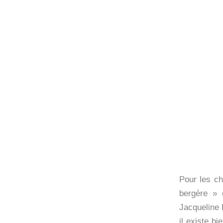
Pour les cha
bergère » 
Jacqueline 
il existe b