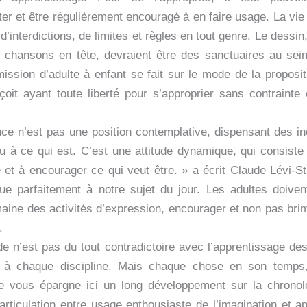
ter et être régulièrement encouragé à en faire usage. La vie
d’interdictions, de limites et règles en tout genre. Le dessin
 chansons en tête, devraient être des sanctuaires au sei
mission d’adulte à enfant se fait sur le mode de la proposit
eçoit ayant toute liberté pour s’approprier sans contrainte 
nce n’est pas une position contemplative, dispensant des i
ou à ce qui est. C’est une attitude dynamique, qui consiste 
et à encourager ce qui veut être. » a écrit Claude Lévi-St
que parfaitement à notre sujet du jour. Les adultes doive
aine des activités d’expression, encourager et non pas brime
.
ude n’est pas du tout contradictoire avec l’apprentissage de
s à chaque discipline. Mais chaque chose en son temps,
Je vous épargne ici un long développement sur la chronolo
l’articulation entre usage enthousiaste de l’imagination et 