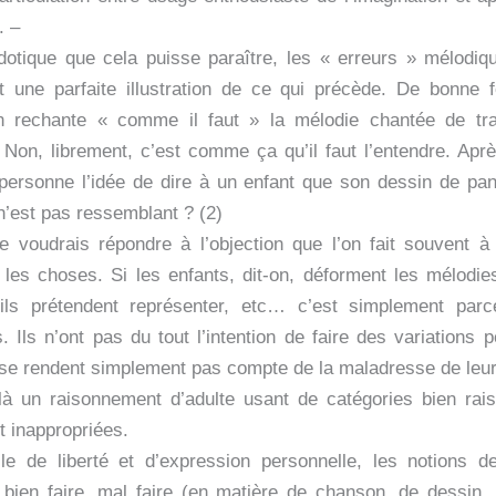
. –
otique que cela puisse paraître, les « erreurs » mélodiq
t une parfaite illustration de ce qui précède. De bonne 
 on rechante « comme il faut » la mélodie chantée de tr
 Non, librement, c’est comme ça qu’il faut l’entendre. Après
 personne l’idée de dire à un enfant que son dessin de pa
n’est pas ressemblant ? (2)
 je voudrais répondre à l’objection que l’on fait souvent à
 les choses. Si les enfants, dit-on, déforment les mélodie
ils prétendent représenter, etc… c’est simplement parce
. Ils n’ont pas du tout l’intention de faire des variations 
 se rendent simplement pas compte de la maladresse de leur
là un raisonnement d’adulte usant de catégories bien rai
t inappropriées.
 de liberté et d’expression personnelle, les notions de
bien faire, mal faire (en matière de chanson, de dessin, 