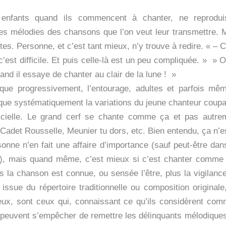
 enfants quand ils commencent à chanter, ne reprodu
 les mélodies des chansons que l’on veut leur transmettre
tes. Personne, et c’est tant mieux, n’y trouve à redire. « – 
c’est difficile. Et puis celle-là est un peu compliquée. » »
and il essaye de chanter au clair de la lune ! »
que progressivement, l’entourage, adultes et parfois mê
que systématiquement la variations du jeune chanteur coupa
ficielle. Le grand cerf se chante comme ça et pas autr
Cadet Rousselle, Meunier tu dors, etc. Bien entendu, ça n’e
onne n’en fait une affaire d’importance (sauf peut-être dan
, mais quand même, c’est mieux si c’est chanter comme i
s la chanson est connue, ou sensée l’être, plus la vigilance 
t issue du répertoire traditionnelle ou composition original
ux, sont ceux qui, connaissant ce qu’ils considèrent co
 peuvent s’empêcher de remettre les délinquants mélodiques 