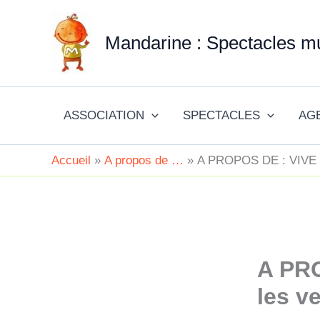
Aller
au
Mandarine : Spectacles mu
contenu
ASSOCIATION
SPECTACLES
AG
Accueil
A propos de …
A PROPOS DE : VIVE LA
A PRO
les ve