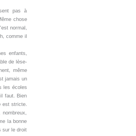
isent pas à
. Même chose
C’est normal,
 Oh, comme il
mes enfants,
ble de lèse-
ement, même
st jamais un
s les écoles
l faut. Bien
est stricte.
e, nombreux,
mme la bonne
sur le droit