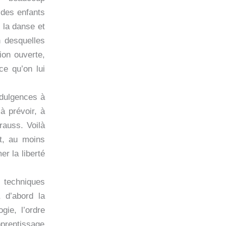
 des enfants
, la danse et
n desquelles
ion ouverte,
ce qu’on lui
ndulgences à
à prévoir, à
rauss. Voilà
nt, au moins
r la liberté
s techniques
 d’abord la
gie, l’ordre
apprentissage