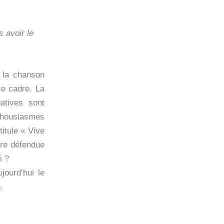
s avoir le
 la chanson
ce cadre. La
atives sont
thousiasmes
itule « Vive
être défendue
i ?
jourd’hui le
.