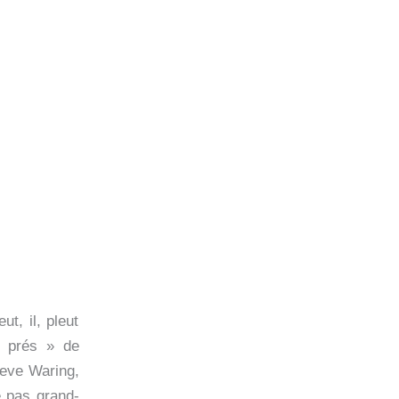
ut, il, pleut
s prés » de
teve Waring,
e pas grand-