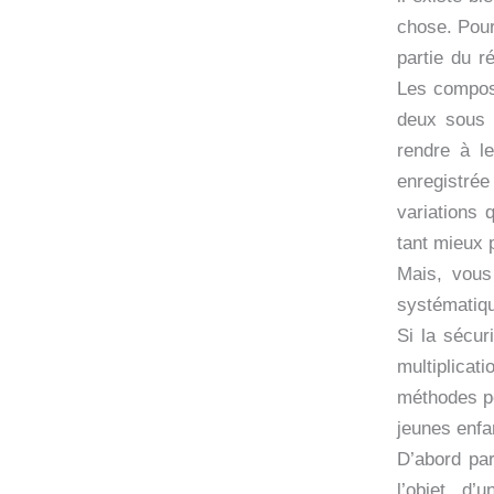
chose. Pour
partie du r
Les composi
deux sous j
rendre à le
enregistrée
variations 
tant mieux p
Mais, vous
systématiqu
Si la sécur
multiplicat
méthodes pe
jeunes enfan
D’abord parc
l’objet d’